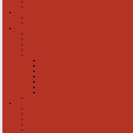
Newsfeed spiegel.de
Newsfeed tagesschau.de
Wer sind wir?
Was tun wir für Sie?
Werden Sie Mitglied!
Information
Herzerkrankung
Herzinfarkt
Coronavirus
Vorsorge
Ratgeber
Herzkrank was nun?
Erste Hilfe
Mit der Krankheit leben lernen
Mit einem kranken Herz auf Reisen
Herzinfarkt: Keine Männersache!
Menschen mit Herzschwäche kann geholfen werd
Menschen mit schwachem Herz dürfen hoffen
Hilfe für das herzkranke Kind
Service
Ärztlicher Beirat
Ambulanzen
Reha-Kliniken
Selbsthilfegruppen
Buchtipps