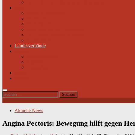
Liste mit Zentren für seltene Erkrankungen
Links
Partner & Sponsoren
Herzjournal
ECA-MEDICAL
Links rund um die Gesundheit
Der Herzverband im Netzwerk
Fachmagazin
Landesverbände
Kontakt
Beitrittsformular
Impressum
Datenschutz
Videos
Sitemap
Suchen
nach:
Aktuelle News
Angina Pectoris: Bewegung hilft gegen He