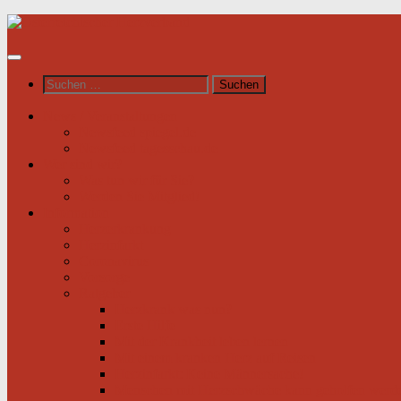
Unter
dem
Inhalt
Suchen
nach:
News / Veranstaltungen
Newsfeed spiegel.de
Newsfeed tagesschau.de
Wer sind wir?
Was tun wir für Sie?
Werden Sie Mitglied!
Information
Herzerkrankung
Herzinfarkt
Coronavirus
Vorsorge
Ratgeber
Herzkrank was nun?
Erste Hilfe
Mit der Krankheit leben lernen
Mit einem kranken Herz auf Reisen
Herzinfarkt: Keine Männersache!
Menschen mit Herzschwäche kann geholfen werd