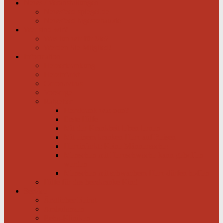
News / Veranstaltungen
Newsfeed spiegel.de
Newsfeed tagesschau.de
Wer sind wir?
Was tun wir für Sie?
Werden Sie Mitglied!
Information
Herzerkrankung
Herzinfarkt
Coronavirus
Vorsorge
Ratgeber
Herzkrank was nun?
Erste Hilfe
Mit der Krankheit leben lernen
Mit einem kranken Herz auf Reisen
Herzinfarkt: Keine Männersache!
Menschen mit Herzschwäche kann geholfen
werden
Menschen mit schwachem Herz dürfen hoffen
Hilfe für das herzkranke Kind
Service
Ärztlicher Beirat
Ambulanzen
Reha-Kliniken