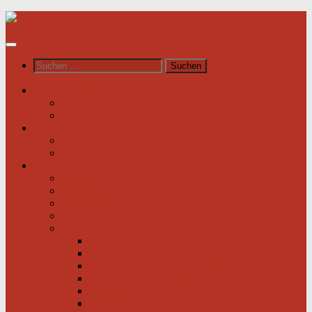
Unter
dem
Inhalt
Suchen
nach:
News / Veranstaltungen
Newsfeed spiegel.de
Newsfeed tagesschau.de
Wer sind wir?
Was tun wir für Sie?
Werden Sie Mitglied!
Information
Herzerkrankung
Herzinfarkt
Coronavirus
Vorsorge
Ratgeber
Herzkrank was nun?
Erste Hilfe
Mit der Krankheit leben lernen
Mit einem kranken Herz auf Reisen
Herzinfarkt: Keine Männersache!
Menschen mit Herzschwäche kann geholfen