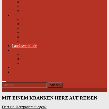
Selbsthilfegruppen
Buchtipps
Liste mit Zentren für seltene Erkrankungen
Links
Partner & Sponsoren
Herzjournal
ECA-MEDICAL
Links rund um die Gesundheit
Der Herzverband im Netzwerk
Fachmagazin
Landesverbände
Kontakt
Beitrittsformular
Impressum
Datenschutz
Videos
Sitemap
Suchen
nach:
MIT EINEM KRANKEN HERZ AUF REISEN
Darf ein Herzpatient fliegen?