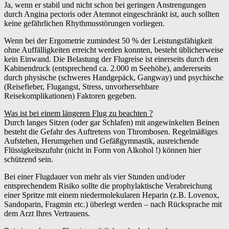
Ja, wenn er stabil und nicht schon bei geringen Anstrengungen
durch Angina pectoris oder Atemnot eingeschränkt ist, auch sollten
keine gefährlichen Rhythmusstörungen vorliegen.
Wenn bei der Ergometrie zumindest 50 % der Leistungsfähigkeit
ohne Auffälligkeiten erreicht werden konnten, besteht üblicherweise
kein Einwand. Die Belastung der Flugreise ist einerseits durch den
Kabinendruck (entsprechend ca. 2.000 m Seehöhe), andererseits
durch physische (schweres Handgepäck, Gangway) und psychische
(Reisefieber, Flugangst, Stress, unvorhersehbare
Reisekomplikationen) Faktoren gegeben.
Was ist bei einem längeren Flug zu beachten ?
Durch langes Sitzen (oder gar Schlafen) mit angewinkelten Beinen
besteht die Gefahr des Auftretens von Thrombosen. Regelmäßiges
Aufstehen, Herumgehen und Gefäßgymnastik, ausreichende
Flüssigkeitszufuhr (nicht in Form von Alkohol !) können hier
schützend sein.
Bei einer Flugdauer von mehr als vier Stunden und/oder
entsprechendem Risiko sollte die prophylaktische Verabreichung
einer Spritze mit einem niedermolekularen Heparin (z.B. Lovenox,
Sandoparin, Fragmin etc.) überlegt werden – nach Rücksprache mit
dem Arzt Ihres Vertrauens.