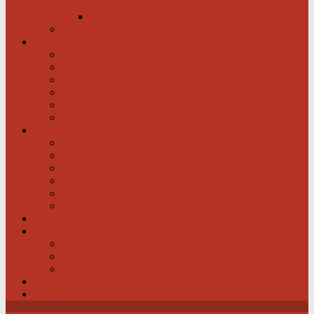
werden
Menschen mit schwachem Herz dürfen hoffen
Hilfe für das herzkranke Kind
Service
Ärztlicher Beirat
Ambulanzen
Reha-Kliniken
Selbsthilfegruppen
Buchtipps
Liste mit Zentren für seltene Erkrankungen
Links
Partner & Sponsoren
Herzjournal
ECA-MEDICAL
Links rund um die Gesundheit
Der Herzverband im Netzwerk
Fachmagazin
Landesverbände
Kontakt
Beitrittsformular
Impressum
Datenschutz
Videos
Sitemap