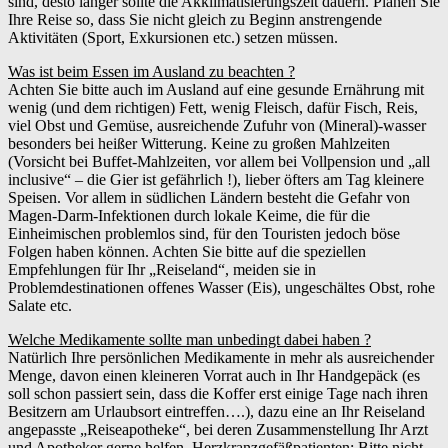
sind, desto länger sollte die Akklimatisierungszeit dauern. Planen Sie
Ihre Reise so, dass Sie nicht gleich zu Beginn anstrengende
Aktivitäten (Sport, Exkursionen etc.) setzen müssen.
Was ist beim Essen im Ausland zu beachten ?
Achten Sie bitte auch im Ausland auf eine gesunde Ernährung mit
wenig (und dem richtigen) Fett, wenig Fleisch, dafür Fisch, Reis,
viel Obst und Gemüse, ausreichende Zufuhr von (Mineral)-wasser
besonders bei heißer Witterung. Keine zu großen Mahlzeiten
(Vorsicht bei Buffet-Mahlzeiten, vor allem bei Vollpension und „all
inclusive“ – die Gier ist gefährlich !), lieber öfters am Tag kleinere
Speisen. Vor allem in südlichen Ländern besteht die Gefahr von
Magen-Darm-Infektionen durch lokale Keime, die für die
Einheimischen problemlos sind, für den Touristen jedoch böse
Folgen haben können. Achten Sie bitte auf die speziellen
Empfehlungen für Ihr „Reiseland“, meiden sie in
Problemdestinationen offenes Wasser (Eis), ungeschältes Obst, rohe
Salate etc.
Welche Medikamente sollte man unbedingt dabei haben ?
Natürlich Ihre persönlichen Medikamente in mehr als ausreichender
Menge, davon einen kleineren Vorrat auch in Ihr Handgepäck (es
soll schon passiert sein, dass die Koffer erst einige Tage nach ihren
Besitzern am Urlaubsort eintreffen….), dazu eine an Ihr Reiseland
angepasste „Reiseapotheke“, bei deren Zusammenstellung Ihr Arzt
und Apotheker gerne helfen. Herzkranzgefäßpatienten: Bitte nicht