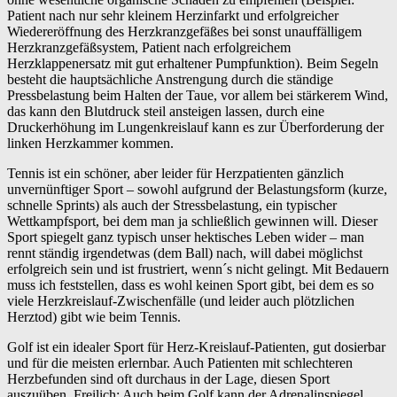
Patient nach nur sehr kleinem Herzinfarkt und erfolgreicher
Wiedereröffnung des Herzkranzgefäßes bei sonst unauffälligem
Herzkranzgefäßsystem, Patient nach erfolgreichem
Herzklappenersatz mit gut erhaltener Pumpfunktion). Beim Segeln
besteht die hauptsächliche Anstrengung durch die ständige
Pressbelastung beim Halten der Taue, vor allem bei stärkerem Wind,
das kann den Blutdruck steil ansteigen lassen, durch eine
Druckerhöhung im Lungenkreislauf kann es zur Überforderung der
linken Herzkammer kommen.
Tennis ist ein schöner, aber leider für Herzpatienten gänzlich
unvernünftiger Sport – sowohl aufgrund der Belastungsform (kurze,
schnelle Sprints) als auch der Stressbelastung, ein typischer
Wettkampfsport, bei dem man ja schließlich gewinnen will. Dieser
Sport spiegelt ganz typisch unser hektisches Leben wider – man
rennt ständig irgendetwas (dem Ball) nach, will dabei möglichst
erfolgreich sein und ist frustriert, wenn´s nicht gelingt. Mit Bedauern
muss ich feststellen, dass es wohl keinen Sport gibt, bei dem es so
viele Herzkreislauf-Zwischenfälle (und leider auch plötzlichen
Herztod) gibt wie beim Tennis.
Golf ist ein idealer Sport für Herz-Kreislauf-Patienten, gut dosierbar
und für die meisten erlernbar. Auch Patienten mit schlechteren
Herzbefunden sind oft durchaus in der Lage, diesen Sport
auszuüben. Freilich: Auch beim Golf kann der Adrenalinspiegel