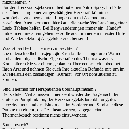
mitzunehmen ?
Für den Herzkranzgefäßen unbedingt einen Nitro-Spray. Im Falle
der Überlastung einer vorgeschädigten Herzkraft könnte es
womöglich zu einem akuten Lungenstau mit Atemnot und
rasselndem Atem kommen, hier kann die rasche Verabreichung einer
Lasix-Tablette helfen. Bei Bergwanderungen immer ein „Handy“
mitnehmen, nie allein gehen, es sollte auch immer ein in erster Hilfe
und Wiederbelebung Ausgebildeter dabei sein !
Was ist bei Heil – Thermen zu beachten ?
Die unterschiedlich ausgeprägte Kreislaufbelastung durch Wärme
und andere physikalische Eigenschaften des Thermalwassers.
Kontaktieren Sie vor einem geplanten Thermenbesuch unbedingt
Ihren Arzt und nehmen Sie auch Ihre aktuellen Befunde mit, um im
Zweifelsfall den zuständigen „Kurarzt“ vor Ort konsultieren zu
können.
Sind Thermen für Herzpatienten überhaupt ratsam ?
Bei stabilen Verhältnissen – hier steht wieder die Frage nach der
Güte der Pumpfunktion, der Herzkranzgefäßdurchblutung, des
Herzrhythmus und des Blutdrucks im Vordergrund. Sind alle diese
Punkte mit einem „o.k.“ zu beantworten, ist gegen einen
Thermenbesuch bestimmt nichts einzuwenden.
Saunabesuch?