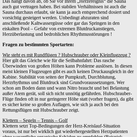
Das hängt davon ab, ob Sie vor Ihrem „Herzereignis“ die Sauna
auch gut vertragen haben. Bei stabilen Verhältnissen ist auch die
Sauna durchaus erlaubt, sie kann ja auch entsprechend dosiert und
vorsichtig gesteigert werden. Unbedingt abzuraten sind
anschließende Kaltwassergüsse oder gar das Springen in den
eiskalten Pool – Gefahr von extremen Blutdruckanstiegen,
Herzüberlastung und bedrohlichen Rhythmusstörungen !
Fragen zu bestimmten Sportarten:
Wie steht es mit Rundflügen ? Hubschrauber oder Kleinflugzeug ?
Hier gilt das Gleiche wie für die Seilbahnfahrt: Das rasche
Überwinden von großen Höhen kann Probleme auslösen. In diesen
meist kleinen Flugzeugen gibt es auch keinen Druckausgleich in der
Kabine. Stabilität von seiten der Pumpkraft, Durchblutung,
Herzrhythmus und Blutdruck sind Grundvoraussetzungen. Wer
schon am Boden dann und wann Nitro braucht und bei Belastung
außer Atem gerät, soll sich nicht unnötig gefährden. Hubschrauber-
Flüge finden oft in nur geringerer Höhe statt (vorher fragen), da gibt
es sicher keine so großen Auflagen, wie sich ja auch bei den
Rettungsflügen mit Hubschrauber zeigt.
Klettern – Segeln – Tennis – Golf
Klettern setzt Top-Bedingungen der Herz-Kreislauf-Situation
voraus, ist nur bei wirklich gut wiederhergestellten Herzpatienten
ohne wesentliche organische Schäden zu empfehlen (Beispiel: