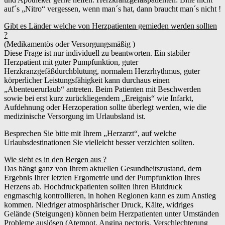
auf´s „Nitro“ vergessen, wenn man´s hat, dann braucht man´s nicht !
Gibt es Länder welche von Herzpatienten gemieden werden sollten
?
(Medikamentös oder Versorgungsmäßig )
Diese Frage ist nur individuell zu beantworten. Ein stabiler
Herzpatient mit guter Pumpfunktion, guter
Herzkranzgefäßdurchblutung, normalem Herzrhythmus, guter
körperlicher Leistungsfähigkeit kann durchaus einen
„Abenteuerurlaub“ antreten. Beim Patienten mit Beschwerden
sowie bei erst kurz zurückliegendem „Ereignis“ wie Infarkt,
Aufdehnung oder Herzoperation sollte überlegt werden, wie die
medizinische Versorgung im Urlaubsland ist.
Besprechen Sie bitte mit Ihrem „Herzarzt“, auf welche
Urlaubsdestinationen Sie vielleicht besser verzichten sollten.
Wie sieht es in den Bergen aus ?
Das hängt ganz von Ihrem aktuellen Gesundheitszustand, dem
Ergebnis Ihrer letzten Ergometrie und der Pumpfunktion Ihres
Herzens ab. Hochdruckpatienten sollten ihren Blutdruck
engmaschig kontrollieren, in hohen Regionen kann es zum Anstieg
kommen. Niedriger atmosphärischer Druck, Kälte, widriges
Gelände (Steigungen) können beim Herzpatienten unter Umständen
Probleme auslösen (Atemnot, Angina pectoris, Verschlechterung