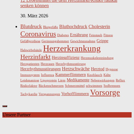
12 Lebensmittel die dein Herzinfarkt-Risiko radikal
senken können
30. März 2026
Blutdruck
Bluthochdruck
Cholesterin
Blutgefäße
Coronavirus
Ernährung
Diabetes
Feinstaub
Fitness
Grippe
Gefäßprothese
Gerinnungshemmer
Gewichtszunahme
Herzerkrankung
Halswirbelsäule
Herzinfarkt
Herzinsuffizienz
Herzmuskelentzündung
Herzpatienten
Herzrasen
Herzrhythmusstörung
Herzschwäche
Herzrhythmusstörungen
Herztod
Hypnose
Kammerflimmern
Immunsystem
Influenza
Knoblauch
Kälte
Medikamente
Leishmaniose
Lipoprotein
Lärm
Nebenwirkungen
Reflux
Risikofaktor
Rückenschmerzen
Schmerzmittel
schwimmen
Sodbrennen
Vorsorge
Vorhofflimmern
Tachykardie
Verspannungen
Unsere Partner