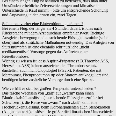
Bei einem langen Flug ist natürlich zu bedenken, dass man unter
Umständen erhebliche Zeitverschiebungen und klimatische
Unterschiede in Kauf nimmt – bitte um entsprechende Schonung
und Anpassung in den ersten ein, zwei Tagen.
Sollte man vorher eine Blutverdünnung nehmen ?
Bei einem Flug, der länger als 4 Stunden dauert, ist dies nach
Rücksprache mit dem Arzt durchaus empfehlenswert. Richtige
Ausgleichsbewegung und ausreichende Flüssigkeitszufuhr (siehe
oben) sind als zusätzliche Maßnahmen notwendig. Das Anlegen von
Stützstrümpfen ist eine ebenfalls sehr nützliche „nicht
medikamentöse“ Vorsorge gegen das Auftreten einer
Reisethrombose.
Wichtig zu wissen ist, dass Aspirin-Präparate (z.B.Thrombo ASS,
Herzschutz ASS) keinen ausreichenden Thromboseschutz
darstellen, auch nicht Clopidogrel (Plavix). Patienten, die mit
Marcoumar, Phenprocoumon rtp oder Sintrom antikoaguliert sind,
benötigen keine zusätzliche Vorsorge durch eine Spritze.
Wie verhält es sich bei großen Temperaturunterschieden ?
Das rasche Wechseln von „kalt“ auf „warm“ kann einen
Blutdruckabfall auslösen (ausreichende Flüssigkeitszufuhr bei
Schwitzen !), die Reise von „warm“ nach „kalt“ kann eine
Hochdruckentgleisung, beim Koronarpatienten auch Stenokardien
(Angina pectoris) auslösen. Je größer die klimatischen Unterschiede