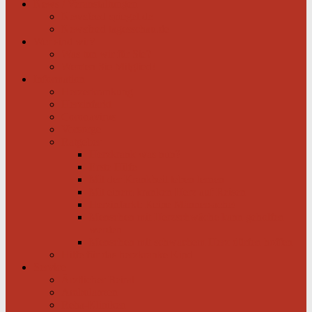
News / Veranstaltungen
Newsfeed spiegel.de
Newsfeed tagesschau.de
Wer sind wir?
Was tun wir für Sie?
Werden Sie Mitglied!
Information
Herzerkrankung
Herzinfarkt
Coronavirus
Vorsorge
Ratgeber
Herzkrank was nun?
Erste Hilfe
Mit der Krankheit leben lernen
Mit einem kranken Herz auf Reisen
Herzinfarkt: Keine Männersache!
Menschen mit Herzschwäche kann geholfen
werden
Menschen mit schwachem Herz dürfen hoffen
Hilfe für das herzkranke Kind
Service
Ärztlicher Beirat
Ambulanzen
Reha-Kliniken