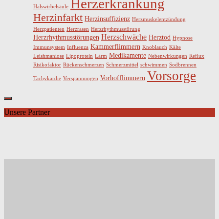
Herzerkrankung
Halswirbelsäule
Herzinfarkt
Herzinsuffizienz
Herzmuskelentzündung
Herzpatienten
Herzrasen
Herzrhythmusstörung
Herzschwäche
Herzrhythmusstörungen
Herztod
Hypnose
Kammerflimmern
Immunsystem
Influenza
Knoblauch
Kälte
Medikamente
Leishmaniose
Lipoprotein
Lärm
Nebenwirkungen
Reflux
Risikofaktor
Rückenschmerzen
Schmerzmittel
schwimmen
Sodbrennen
Vorsorge
Vorhofflimmern
Tachykardie
Verspannungen
Unsere Partner