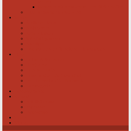
werden
Menschen mit schwachem Herz dürfen hoffen
Hilfe für das herzkranke Kind
Service
Ärztlicher Beirat
Ambulanzen
Reha-Kliniken
Selbsthilfegruppen
Buchtipps
Liste mit Zentren für seltene Erkrankungen
Links
Partner & Sponsoren
Herzjournal
ECA-MEDICAL
Links rund um die Gesundheit
Der Herzverband im Netzwerk
Fachmagazin
Landesverbände
Kontakt
Beitrittsformular
Impressum
Datenschutz
Videos
Sitemap