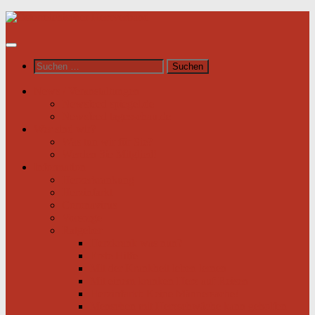
Unter
dem
Inhalt
Suchen
nach:
News / Veranstaltungen
Newsfeed spiegel.de
Newsfeed tagesschau.de
Wer sind wir?
Was tun wir für Sie?
Werden Sie Mitglied!
Information
Herzerkrankung
Herzinfarkt
Coronavirus
Vorsorge
Ratgeber
Herzkrank was nun?
Erste Hilfe
Mit der Krankheit leben lernen
Mit einem kranken Herz auf Reisen
Herzinfarkt: Keine Männersache!
Menschen mit Herzschwäche kann geholfen