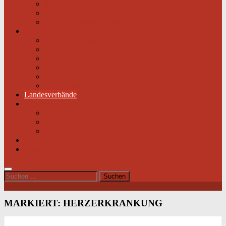
Selbsthilfegruppen
Buchtipps
Liste mit Zentren für seltene Erkrankungen
Links
Partner & Sponsoren
Herzjournal
ECA-MEDICAL
Links rund um die Gesundheit
Der Herzverband im Netzwerk
Fachmagazin
Landesverbände
Kontakt
Beitrittsformular
Impressum
Datenschutz
Videos
Sitemap
Suchen
nach:
MARKIERT:
HERZERKRANKUNG