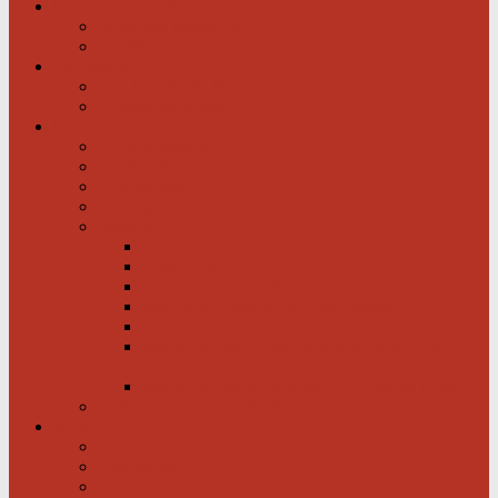
News / Veranstaltungen
Newsfeed spiegel.de
Newsfeed tagesschau.de
Wer sind wir?
Was tun wir für Sie?
Werden Sie Mitglied!
Information
Herzerkrankung
Herzinfarkt
Coronavirus
Vorsorge
Ratgeber
Herzkrank was nun?
Erste Hilfe
Mit der Krankheit leben lernen
Mit einem kranken Herz auf Reisen
Herzinfarkt: Keine Männersache!
Menschen mit Herzschwäche kann geholfen
werden
Menschen mit schwachem Herz dürfen hoffen
Hilfe für das herzkranke Kind
Service
Ärztlicher Beirat
Ambulanzen
Reha-Kliniken