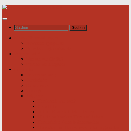
Unter
dem
Inhalt
Suchen
nach:
News / Veranstaltungen
Newsfeed spiegel.de
Newsfeed tagesschau.de
Wer sind wir?
Was tun wir für Sie?
Werden Sie Mitglied!
Information
Herzerkrankung
Herzinfarkt
Coronavirus
Vorsorge
Ratgeber
Herzkrank was nun?
Erste Hilfe
Mit der Krankheit leben lernen
Mit einem kranken Herz auf Reisen
Herzinfarkt: Keine Männersache!
Menschen mit Herzschwäche kann geholfen