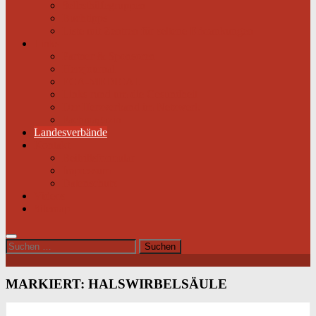
Selbsthilfegruppen
Buchtipps
Liste mit Zentren für seltene Erkrankungen
Links
Partner & Sponsoren
Herzjournal
ECA-MEDICAL
Links rund um die Gesundheit
Der Herzverband im Netzwerk
Fachmagazin
Landesverbände
Kontakt
Beitrittsformular
Impressum
Datenschutz
Videos
Sitemap
Suchen
nach:
MARKIERT:
HALSWIRBELSÄULE