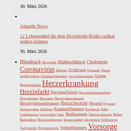
30. März 2026
Aktuelle News
12 Lebensmittel die dein Herzinfarkt-Risiko radikal
senken können
30. März 2026
Blutdruck
Bluthochdruck
Cholesterin
Blutgefäße
Coronavirus
Ernährung
Diabetes
Feinstaub
Fitness
Grippe
Gefäßprothese
Gerinnungshemmer
Gewichtszunahme
Herzerkrankung
Halswirbelsäule
Herzinfarkt
Herzinsuffizienz
Herzmuskelentzündung
Herzpatienten
Herzrasen
Herzrhythmusstörung
Herzschwäche
Herzrhythmusstörungen
Herztod
Hypnose
Kammerflimmern
Immunsystem
Influenza
Knoblauch
Kälte
Medikamente
Leishmaniose
Lipoprotein
Lärm
Nebenwirkungen
Reflux
Risikofaktor
Rückenschmerzen
Schmerzmittel
schwimmen
Sodbrennen
Vorsorge
Vorhofflimmern
Tachykardie
Verspannungen