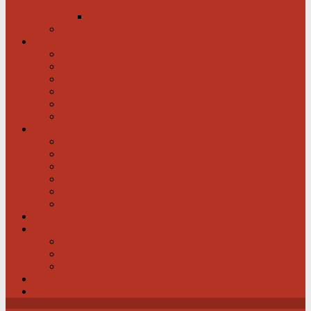
werden
Menschen mit schwachem Herz dürfen hoffen
Hilfe für das herzkranke Kind
Service
Ärztlicher Beirat
Ambulanzen
Reha-Kliniken
Selbsthilfegruppen
Buchtipps
Liste mit Zentren für seltene Erkrankungen
Links
Partner & Sponsoren
Herzjournal
ECA-MEDICAL
Links rund um die Gesundheit
Der Herzverband im Netzwerk
Fachmagazin
Landesverbände
Kontakt
Beitrittsformular
Impressum
Datenschutz
Videos
Sitemap