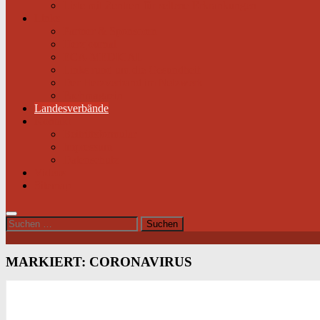
Liste mit Zentren für seltene Erkrankungen
Links
Partner & Sponsoren
Herzjournal
ECA-MEDICAL
Links rund um die Gesundheit
Der Herzverband im Netzwerk
Fachmagazin
Landesverbände
Kontakt
Beitrittsformular
Impressum
Datenschutz
Videos
Sitemap
Suchen
nach:
MARKIERT:
CORONAVIRUS