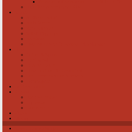
Menschen mit schwachem Herz dürfen hoffen
Hilfe für das herzkranke Kind
Service
Ärztlicher Beirat
Ambulanzen
Reha-Kliniken
Selbsthilfegruppen
Buchtipps
Liste mit Zentren für seltene Erkrankungen
Links
Partner & Sponsoren
Herzjournal
ECA-MEDICAL
Links rund um die Gesundheit
Der Herzverband im Netzwerk
Fachmagazin
Landesverbände
Kontakt
Beitrittsformular
Impressum
Datenschutz
Videos
Sitemap
News / Veranstaltungen