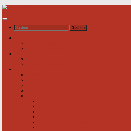
Unter
dem
Inhalt
Suchen
nach:
News / Veranstaltungen
Newsfeed spiegel.de
Newsfeed tagesschau.de
Wer sind wir?
Was tun wir für Sie?
Werden Sie Mitglied!
Information
Herzerkrankung
Herzinfarkt
Coronavirus
Vorsorge
Ratgeber
Herzkrank was nun?
Erste Hilfe
Mit der Krankheit leben lernen
Mit einem kranken Herz auf Reisen
Herzinfarkt: Keine Männersache!
Menschen mit Herzschwäche kann geholfen werd