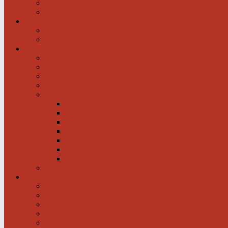
Newsfeed spiegel.de
Newsfeed tagesschau.de
Wer sind wir?
Was tun wir für Sie?
Werden Sie Mitglied!
Information
Herzerkrankung
Herzinfarkt
Coronavirus
Vorsorge
Ratgeber
Herzkrank was nun?
Erste Hilfe
Mit der Krankheit leben lernen
Mit einem kranken Herz auf Reisen
Herzinfarkt: Keine Männersache!
Menschen mit Herzschwäche kann geholfen werd
Menschen mit schwachem Herz dürfen hoffen
Hilfe für das herzkranke Kind
Service
Ärztlicher Beirat
Ambulanzen
Reha-Kliniken
Selbsthilfegruppen
Buchtipps