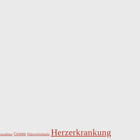
Herzerkrankung
Grippe
szunahme
Halswirbelsäule