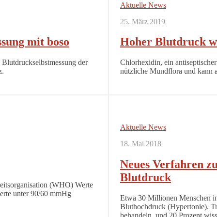
Aktuelle News
25. März 2019
ssung mit boso
Hoher Blutdruck 
e Blutdruckselbstmessung der
Chlorhexidin, ein antiseptischer
z.
nützliche Mundflora und kann a
Aktuelle News
18. Mai 2018
Neues Verfahren zu
Blutdruck
heitsorganisation (WHO) Werte
Werte unter 90/60 mmHg
Etwa 30 Millionen Menschen in 
Bluthochdruck (Hypertonie). Tr
behandeln, und 20 Prozent wisse