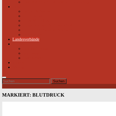
Liste mit Zentren für seltene Erkrankungen
Links
Partner & Sponsoren
Herzjournal
ECA-MEDICAL
Links rund um die Gesundheit
Der Herzverband im Netzwerk
Fachmagazin
Landesverbände
Kontakt
Beitrittsformular
Impressum
Datenschutz
Videos
Sitemap
Suchen
nach:
MARKIERT:
BLUTDRUCK