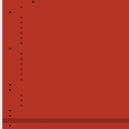
Menschen mit schwachem Herz dürfen hoffen
Hilfe für das herzkranke Kind
Service
Ärztlicher Beirat
Ambulanzen
Reha-Kliniken
Selbsthilfegruppen
Buchtipps
Liste mit Zentren für seltene Erkrankungen
Links
Partner & Sponsoren
Herzjournal
ECA-MEDICAL
Links rund um die Gesundheit
Der Herzverband im Netzwerk
Fachmagazin
Landesverbände
Kontakt
Beitrittsformular
Impressum
Datenschutz
Videos
Sitemap
News / Veranstaltungen