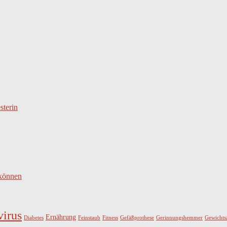
sterin
 können
irus
Ernährung
Diabetes
Feinstaub
Fitness
Gefäßprothese
Gerinnungshemmer
Gewicht