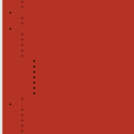
Newsfeed spiegel.de
Newsfeed tagesschau.de
Wer sind wir?
Was tun wir für Sie?
Werden Sie Mitglied!
Information
Herzerkrankung
Herzinfarkt
Coronavirus
Vorsorge
Ratgeber
Herzkrank was nun?
Erste Hilfe
Mit der Krankheit leben lernen
Mit einem kranken Herz auf Reisen
Herzinfarkt: Keine Männersache!
Menschen mit Herzschwäche kann geholfen werd
Menschen mit schwachem Herz dürfen hoffen
Hilfe für das herzkranke Kind
Service
Ärztlicher Beirat
Ambulanzen
Reha-Kliniken
Selbsthilfegruppen
Buchtipps