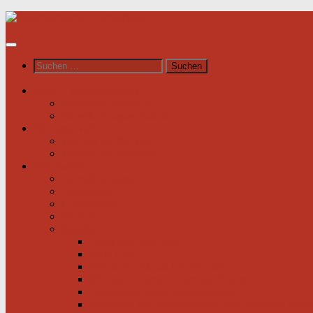
Unter
dem
Inhalt
Suchen
nach:
News / Veranstaltungen
Newsfeed spiegel.de
Newsfeed tagesschau.de
Wer sind wir?
Was tun wir für Sie?
Werden Sie Mitglied!
Information
Herzerkrankung
Herzinfarkt
Coronavirus
Vorsorge
Ratgeber
Herzkrank was nun?
Erste Hilfe
Mit der Krankheit leben lernen
Mit einem kranken Herz auf Reisen
Herzinfarkt: Keine Männersache!
Menschen mit Herzschwäche kann geholfen werd