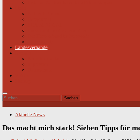
Liste mit Zentren für seltene Erkrankungen
Links
Partner & Sponsoren
Herzjournal
ECA-MEDICAL
Links rund um die Gesundheit
Der Herzverband im Netzwerk
Fachmagazin
Landesverbände
Kontakt
Beitrittsformular
Impressum
Datenschutz
Videos
Sitemap
Suchen
nach:
Aktuelle News
Das macht mich stark! Sieben Tipps für me