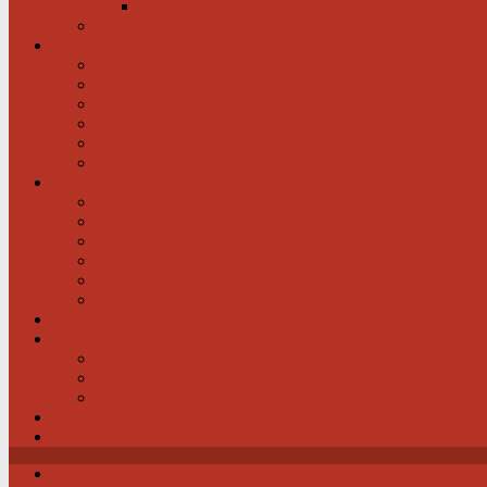
Menschen mit schwachem Herz dürfen hoffen
Hilfe für das herzkranke Kind
Service
Ärztlicher Beirat
Ambulanzen
Reha-Kliniken
Selbsthilfegruppen
Buchtipps
Liste mit Zentren für seltene Erkrankungen
Links
Partner & Sponsoren
Herzjournal
ECA-MEDICAL
Links rund um die Gesundheit
Der Herzverband im Netzwerk
Fachmagazin
Landesverbände
Kontakt
Beitrittsformular
Impressum
Datenschutz
Videos
Sitemap
News / Veranstaltungen