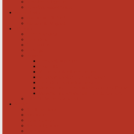
Newsfeed spiegel.de
Newsfeed tagesschau.de
Wer sind wir?
Was tun wir für Sie?
Werden Sie Mitglied!
Information
Herzerkrankung
Herzinfarkt
Coronavirus
Vorsorge
Ratgeber
Herzkrank was nun?
Erste Hilfe
Mit der Krankheit leben lernen
Mit einem kranken Herz auf Reisen
Herzinfarkt: Keine Männersache!
Menschen mit Herzschwäche kann geholfen werd
Menschen mit schwachem Herz dürfen hoffen
Hilfe für das herzkranke Kind
Service
Ärztlicher Beirat
Ambulanzen
Reha-Kliniken
Selbsthilfegruppen
Buchtipps