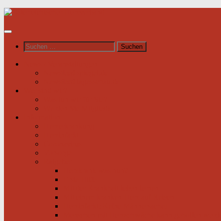
Unter
dem
Inhalt
Suchen
nach:
News / Veranstaltungen
Newsfeed spiegel.de
Newsfeed tagesschau.de
Wer sind wir?
Was tun wir für Sie?
Werden Sie Mitglied!
Information
Herzerkrankung
Herzinfarkt
Coronavirus
Vorsorge
Ratgeber
Herzkrank was nun?
Erste Hilfe
Mit der Krankheit leben lernen
Mit einem kranken Herz auf Reisen
Herzinfarkt: Keine Männersache!
Menschen mit Herzschwäche kann geholfen werd