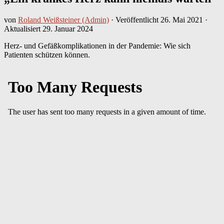
von
Roland Weißsteiner (Admin)
· Veröffentlicht
26. Mai 2021
·
Aktualisiert
29. Januar 2024
Herz- und Gefäßkomplikationen in der Pandemie: Wie sich
Patienten schützen können.