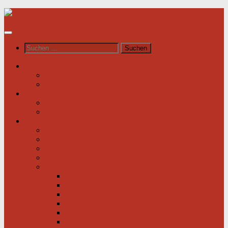
Unter
dem
Inhalt
Suchen
nach:
News / Veranstaltungen
Newsfeed spiegel.de
Newsfeed tagesschau.de
Wer sind wir?
Was tun wir für Sie?
Werden Sie Mitglied!
Information
Herzerkrankung
Herzinfarkt
Coronavirus
Vorsorge
Ratgeber
Herzkrank was nun?
Erste Hilfe
Mit der Krankheit leben lernen
Mit einem kranken Herz auf Reisen
Herzinfarkt: Keine Männersache!
Menschen mit Herzschwäche kann geholfen