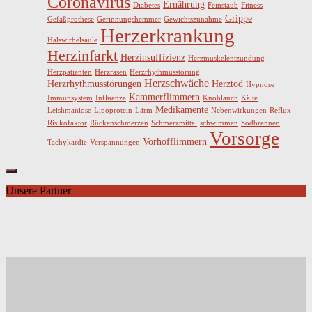
Coronavirus
Ernährung
Diabetes
Feinstaub
Fitness
Grippe
Gefäßprothese
Gerinnungshemmer
Gewichtszunahme
Herzerkrankung
Halswirbelsäule
Herzinfarkt
Herzinsuffizienz
Herzmuskelentzündung
Herzpatienten
Herzrasen
Herzrhythmusstörung
Herzschwäche
Herzrhythmusstörungen
Herztod
Hypnose
Kammerflimmern
Immunsystem
Influenza
Knoblauch
Kälte
Medikamente
Leishmaniose
Lipoprotein
Lärm
Nebenwirkungen
Reflux
Risikofaktor
Rückenschmerzen
Schmerzmittel
schwimmen
Sodbrennen
Vorsorge
Vorhofflimmern
Tachykardie
Verspannungen
Unsere Partner