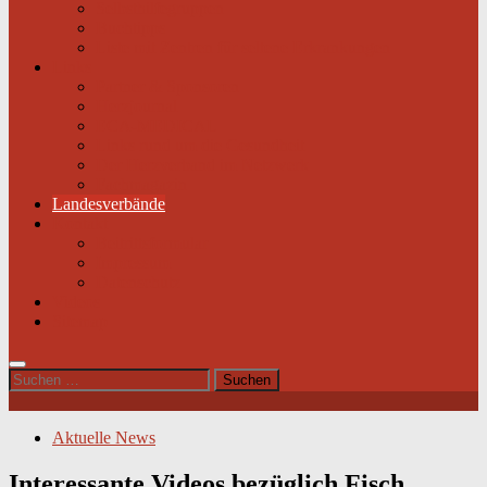
Selbsthilfegruppen
Buchtipps
Liste mit Zentren für seltene Erkrankungen
Links
Partner & Sponsoren
Herzjournal
ECA-MEDICAL
Links rund um die Gesundheit
Der Herzverband im Netzwerk
Fachmagazin
Landesverbände
Kontakt
Beitrittsformular
Impressum
Datenschutz
Videos
Sitemap
Suchen
nach:
Aktuelle News
Interessante Videos bezüglich Fisch,