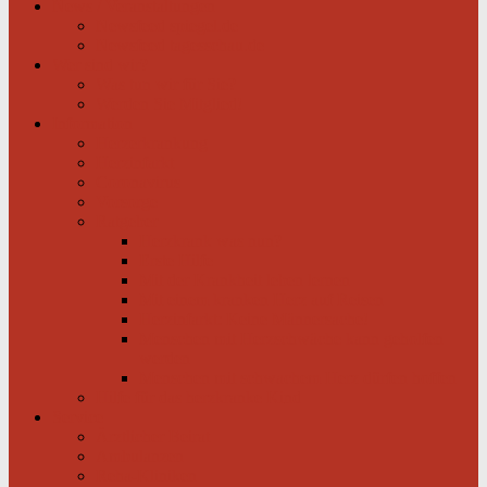
News / Veranstaltungen
Newsfeed spiegel.de
Newsfeed tagesschau.de
Wer sind wir?
Was tun wir für Sie?
Werden Sie Mitglied!
Information
Herzerkrankung
Herzinfarkt
Coronavirus
Vorsorge
Ratgeber
Herzkrank was nun?
Erste Hilfe
Mit der Krankheit leben lernen
Mit einem kranken Herz auf Reisen
Herzinfarkt: Keine Männersache!
Menschen mit Herzschwäche kann geholfen
werden
Menschen mit schwachem Herz dürfen hoffen
Hilfe für das herzkranke Kind
Service
Ärztlicher Beirat
Ambulanzen
Reha-Kliniken