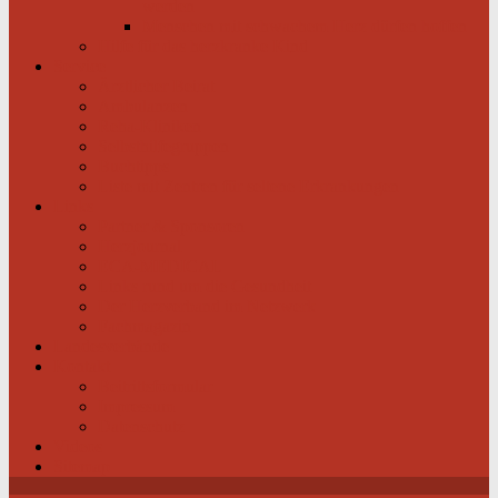
werden
Menschen mit schwachem Herz dürfen hoffen
Hilfe für das herzkranke Kind
Service
Ärztlicher Beirat
Ambulanzen
Reha-Kliniken
Selbsthilfegruppen
Buchtipps
Liste mit Zentren für seltene Erkrankungen
Links
Partner & Sponsoren
Herzjournal
ECA-MEDICAL
Links rund um die Gesundheit
Der Herzverband im Netzwerk
Fachmagazin
Landesverbände
Kontakt
Beitrittsformular
Impressum
Datenschutz
Videos
Sitemap