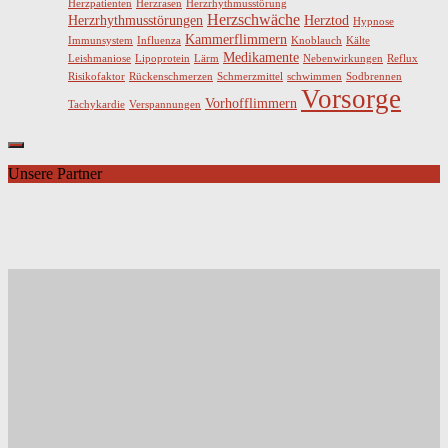
Herzpatienten
Herzrasen
Herzrhythmusstörung
Herzschwäche
Herzrhythmusstörungen
Herztod
Hypnose
Kammerflimmern
Immunsystem
Influenza
Knoblauch
Kälte
Medikamente
Leishmaniose
Lipoprotein
Lärm
Nebenwirkungen
Reflux
Risikofaktor
Rückenschmerzen
Schmerzmittel
schwimmen
Sodbrennen
Vorsorge
Vorhofflimmern
Tachykardie
Verspannungen
Unsere Partner