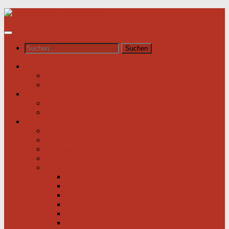
Unter
dem
Inhalt
Suchen
nach:
News / Veranstaltungen
Newsfeed spiegel.de
Newsfeed tagesschau.de
Wer sind wir?
Was tun wir für Sie?
Werden Sie Mitglied!
Information
Herzerkrankung
Herzinfarkt
Coronavirus
Vorsorge
Ratgeber
Herzkrank was nun?
Erste Hilfe
Mit der Krankheit leben lernen
Mit einem kranken Herz auf Reisen
Herzinfarkt: Keine Männersache!
Menschen mit Herzschwäche kann geholfen