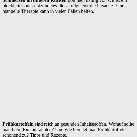
Schmerzen im unteren Rücken
kommen häufig vor. Oft ist ein
blockiertes oder entzündetes Iliosakralgelenk die Ursache. Eine
manuelle Therapie kann in vielen Fällen helfen.
Frühkartoffeln
sind reich an gesunden Inhaltsstoffen. Worauf sollte
man beim Einkauf achten? Und wie bereitet man Frühkartoffeln
schonend zu? Tipps und Rezepte.