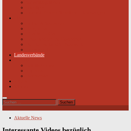
Selbsthilfegruppen
Buchtipps
Liste mit Zentren für seltene Erkrankungen
Links
Partner & Sponsoren
Herzjournal
ECA-MEDICAL
Links rund um die Gesundheit
Der Herzverband im Netzwerk
Fachmagazin
Landesverbände
Kontakt
Beitrittsformular
Impressum
Datenschutz
Videos
Sitemap
Suchen
nach:
Aktuelle News
Interessante Videos bezüglich