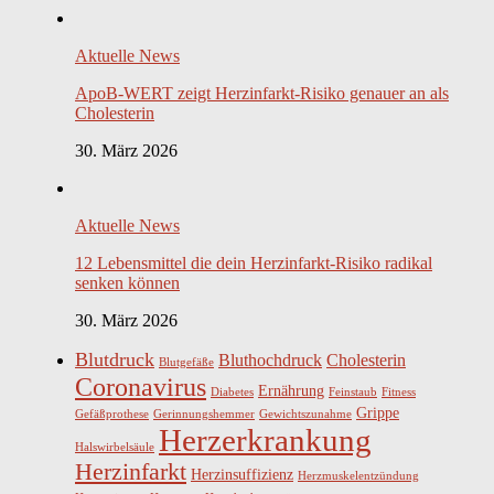
Aktuelle News
ApoB-WERT zeigt Herzinfarkt-Risiko genauer an als
Cholesterin
30. März 2026
Aktuelle News
12 Lebensmittel die dein Herzinfarkt-Risiko radikal
senken können
30. März 2026
Blutdruck
Bluthochdruck
Cholesterin
Blutgefäße
Coronavirus
Ernährung
Diabetes
Feinstaub
Fitness
Grippe
Gefäßprothese
Gerinnungshemmer
Gewichtszunahme
Herzerkrankung
Halswirbelsäule
Herzinfarkt
Herzinsuffizienz
Herzmuskelentzündung