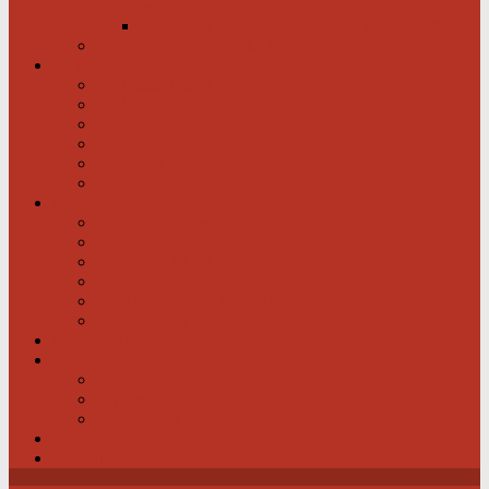
werden
Menschen mit schwachem Herz dürfen hoffen
Hilfe für das herzkranke Kind
Service
Ärztlicher Beirat
Ambulanzen
Reha-Kliniken
Selbsthilfegruppen
Buchtipps
Liste mit Zentren für seltene Erkrankungen
Links
Partner & Sponsoren
Herzjournal
ECA-MEDICAL
Links rund um die Gesundheit
Der Herzverband im Netzwerk
Fachmagazin
Landesverbände
Kontakt
Beitrittsformular
Impressum
Datenschutz
Videos
Sitemap