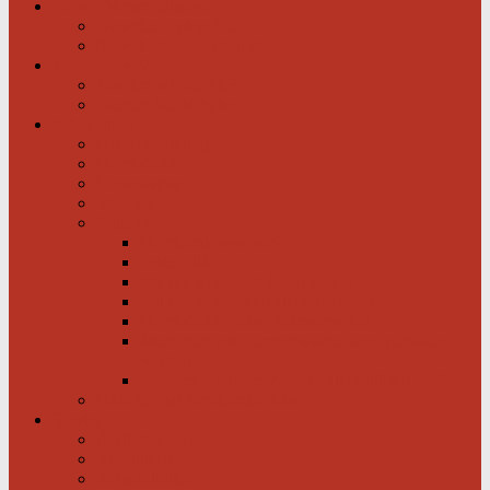
News / Veranstaltungen
Newsfeed spiegel.de
Newsfeed tagesschau.de
Wer sind wir?
Was tun wir für Sie?
Werden Sie Mitglied!
Information
Herzerkrankung
Herzinfarkt
Coronavirus
Vorsorge
Ratgeber
Herzkrank was nun?
Erste Hilfe
Mit der Krankheit leben lernen
Mit einem kranken Herz auf Reisen
Herzinfarkt: Keine Männersache!
Menschen mit Herzschwäche kann geholfen
werden
Menschen mit schwachem Herz dürfen hoffen
Hilfe für das herzkranke Kind
Service
Ärztlicher Beirat
Ambulanzen
Reha-Kliniken