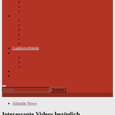
Selbsthilfegruppen
Buchtipps
Liste mit Zentren für seltene Erkrankungen
Links
Partner & Sponsoren
Herzjournal
ECA-MEDICAL
Links rund um die Gesundheit
Der Herzverband im Netzwerk
Fachmagazin
Landesverbände
Kontakt
Beitrittsformular
Impressum
Datenschutz
Videos
Sitemap
Suchen
nach:
Aktuelle News
Interessante Videos bezüglich