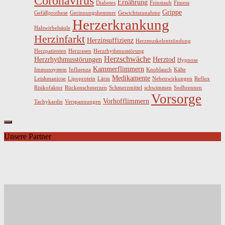
Coronavirus
Ernährung
Diabetes
Feinstaub
Fitness
Grippe
Gefäßprothese
Gerinnungshemmer
Gewichtszunahme
Herzerkrankung
Halswirbelsäule
Herzinfarkt
Herzinsuffizienz
Herzmuskelentzündung
Herzpatienten
Herzrasen
Herzrhythmusstörung
Herzschwäche
Herzrhythmusstörungen
Herztod
Hypnose
Kammerflimmern
Immunsystem
Influenza
Knoblauch
Kälte
Medikamente
Leishmaniose
Lipoprotein
Lärm
Nebenwirkungen
Reflux
Risikofaktor
Rückenschmerzen
Schmerzmittel
schwimmen
Sodbrennen
Vorsorge
Vorhofflimmern
Tachykardie
Verspannungen
Unsere Partner