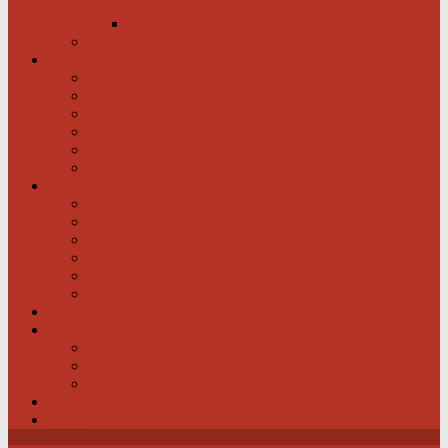
werden
Menschen mit schwachem Herz dürfen hoffen
Hilfe für das herzkranke Kind
Service
Ärztlicher Beirat
Ambulanzen
Reha-Kliniken
Selbsthilfegruppen
Buchtipps
Liste mit Zentren für seltene Erkrankungen
Links
Partner & Sponsoren
Herzjournal
ECA-MEDICAL
Links rund um die Gesundheit
Der Herzverband im Netzwerk
Fachmagazin
Landesverbände
Kontakt
Beitrittsformular
Impressum
Datenschutz
Videos
Sitemap