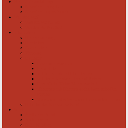
News / Veranstaltungen
Newsfeed spiegel.de
Newsfeed tagesschau.de
Wer sind wir?
Was tun wir für Sie?
Werden Sie Mitglied!
Information
Herzerkrankung
Herzinfarkt
Coronavirus
Vorsorge
Ratgeber
Herzkrank was nun?
Erste Hilfe
Mit der Krankheit leben lernen
Mit einem kranken Herz auf Reisen
Herzinfarkt: Keine Männersache!
Menschen mit Herzschwäche kann geholfen
werden
Menschen mit schwachem Herz dürfen hoffen
Hilfe für das herzkranke Kind
Service
Ärztlicher Beirat
Ambulanzen
Reha-Kliniken