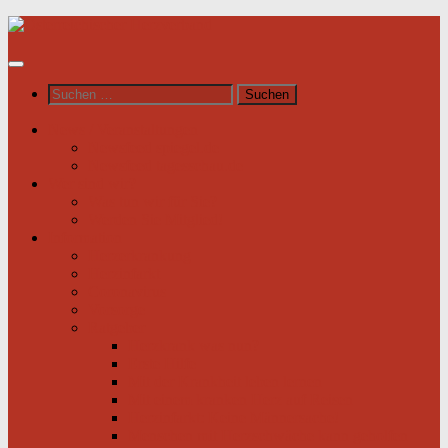
Unter
dem
Inhalt
Suchen
nach:
News / Veranstaltungen
Newsfeed spiegel.de
Newsfeed tagesschau.de
Wer sind wir?
Was tun wir für Sie?
Werden Sie Mitglied!
Information
Herzerkrankung
Herzinfarkt
Coronavirus
Vorsorge
Ratgeber
Herzkrank was nun?
Erste Hilfe
Mit der Krankheit leben lernen
Mit einem kranken Herz auf Reisen
Herzinfarkt: Keine Männersache!
Menschen mit Herzschwäche kann geholfen