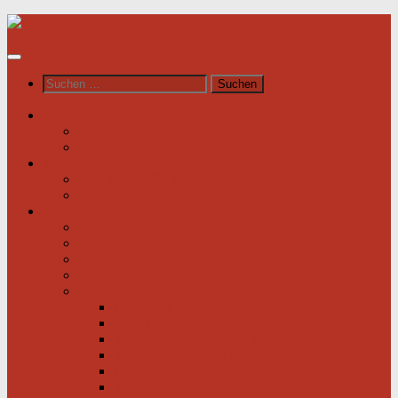
Unter
dem
Inhalt
Suchen
nach:
News / Veranstaltungen
Newsfeed spiegel.de
Newsfeed tagesschau.de
Wer sind wir?
Was tun wir für Sie?
Werden Sie Mitglied!
Information
Herzerkrankung
Herzinfarkt
Coronavirus
Vorsorge
Ratgeber
Herzkrank was nun?
Erste Hilfe
Mit der Krankheit leben lernen
Mit einem kranken Herz auf Reisen
Herzinfarkt: Keine Männersache!
Menschen mit Herzschwäche kann geholfen