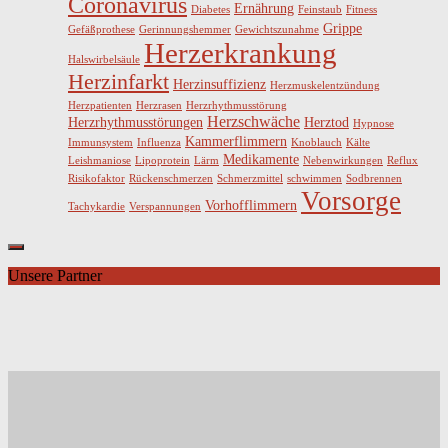
Coronavirus
Ernährung
Diabetes
Feinstaub
Fitness
Grippe
Gefäßprothese
Gerinnungshemmer
Gewichtszunahme
Herzerkrankung
Halswirbelsäule
Herzinfarkt
Herzinsuffizienz
Herzmuskelentzündung
Herzpatienten
Herzrasen
Herzrhythmusstörung
Herzschwäche
Herzrhythmusstörungen
Herztod
Hypnose
Kammerflimmern
Immunsystem
Influenza
Knoblauch
Kälte
Medikamente
Leishmaniose
Lipoprotein
Lärm
Nebenwirkungen
Reflux
Risikofaktor
Rückenschmerzen
Schmerzmittel
schwimmen
Sodbrennen
Vorsorge
Vorhofflimmern
Tachykardie
Verspannungen
Unsere Partner