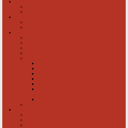
News / Veranstaltungen
Newsfeed spiegel.de
Newsfeed tagesschau.de
Wer sind wir?
Was tun wir für Sie?
Werden Sie Mitglied!
Information
Herzerkrankung
Herzinfarkt
Coronavirus
Vorsorge
Ratgeber
Herzkrank was nun?
Erste Hilfe
Mit der Krankheit leben lernen
Mit einem kranken Herz auf Reisen
Herzinfarkt: Keine Männersache!
Menschen mit Herzschwäche kann geholfen
werden
Menschen mit schwachem Herz dürfen hoffen
Hilfe für das herzkranke Kind
Service
Ärztlicher Beirat
Ambulanzen
Reha-Kliniken