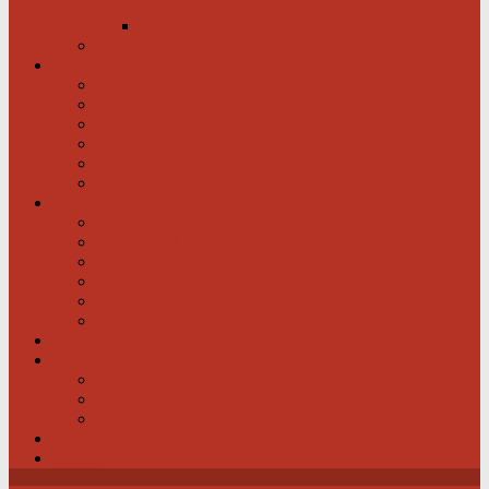
werden
Menschen mit schwachem Herz dürfen hoffen
Hilfe für das herzkranke Kind
Service
Ärztlicher Beirat
Ambulanzen
Reha-Kliniken
Selbsthilfegruppen
Buchtipps
Liste mit Zentren für seltene Erkrankungen
Links
Partner & Sponsoren
Herzjournal
ECA-MEDICAL
Links rund um die Gesundheit
Der Herzverband im Netzwerk
Fachmagazin
Landesverbände
Kontakt
Beitrittsformular
Impressum
Datenschutz
Videos
Sitemap