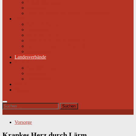
Selbsthilfegruppen
Buchtipps
Liste mit Zentren für seltene Erkrankungen
Links
Partner & Sponsoren
Herzjournal
ECA-MEDICAL
Links rund um die Gesundheit
Der Herzverband im Netzwerk
Fachmagazin
Landesverbände
Kontakt
Beitrittsformular
Impressum
Datenschutz
Videos
Sitemap
Suchen
nach:
Vorsorge
Krankes Herz durch Lärm