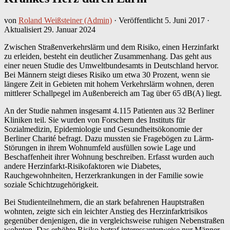
von
Roland Weißsteiner (Admin)
· Veröffentlicht
5. Juni 2017
·
Aktualisiert
29. Januar 2024
Zwischen Straßenverkehrslärm und dem Risiko, einen Herzinfarkt
zu erleiden, besteht ein deutlicher Zusammenhang. Das geht aus
einer neuen Studie des Umweltbundesamts in Deutschland hervor.
Bei Männern steigt dieses Risiko um etwa 30 Prozent, wenn sie
längere Zeit in Gebieten mit hohem Verkehrslärm wohnen, deren
mittlerer Schallpegel im Außenbereich am Tag über 65 dB(A) liegt.
An der Studie nahmen insgesamt 4.115 Patienten aus 32 Berliner
Kliniken teil. Sie wurden von Forschern des Instituts für
Sozialmedizin, Epidemiologie und Gesundheitsökonomie der
Berliner Charité befragt. Dazu mussten sie Fragebögen zu Lärm-
Störungen in ihrem Wohnumfeld ausfüllen sowie Lage und
Beschaffenheit ihrer Wohnung beschreiben. Erfasst wurden auch
andere Herzinfarkt-Risikofaktoren wie Diabetes,
Rauchgewohnheiten, Herzerkrankungen in der Familie sowie
soziale Schichtzugehörigkeit.
Bei Studienteilnehmern, die an stark befahrenen Hauptstraßen
wohnten, zeigte sich ein leichter Anstieg des Herzinfarktrisikos
gegenüber denjenigen, die in vergleichsweise ruhigen Nebenstraßen
wohnten. Das erhöhte Risiko betraf interessanterweise nur Männer.