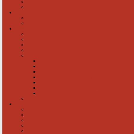
Newsfeed spiegel.de
Newsfeed tagesschau.de
Wer sind wir?
Was tun wir für Sie?
Werden Sie Mitglied!
Information
Herzerkrankung
Herzinfarkt
Coronavirus
Vorsorge
Ratgeber
Herzkrank was nun?
Erste Hilfe
Mit der Krankheit leben lernen
Mit einem kranken Herz auf Reisen
Herzinfarkt: Keine Männersache!
Menschen mit Herzschwäche kann geholfen werd
Menschen mit schwachem Herz dürfen hoffen
Hilfe für das herzkranke Kind
Service
Ärztlicher Beirat
Ambulanzen
Reha-Kliniken
Selbsthilfegruppen
Buchtipps