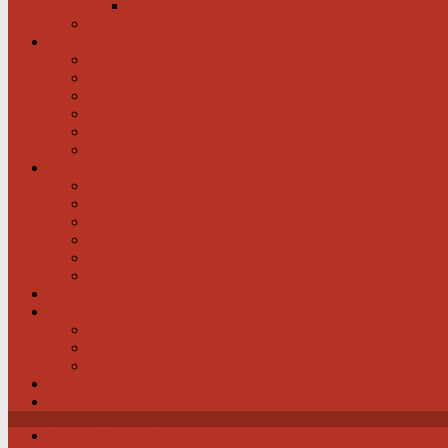
Menschen mit schwachem Herz dürfen hoffen
Hilfe für das herzkranke Kind
Service
Ärztlicher Beirat
Ambulanzen
Reha-Kliniken
Selbsthilfegruppen
Buchtipps
Liste mit Zentren für seltene Erkrankungen
Links
Partner & Sponsoren
Herzjournal
ECA-MEDICAL
Links rund um die Gesundheit
Der Herzverband im Netzwerk
Fachmagazin
Landesverbände
Kontakt
Beitrittsformular
Impressum
Datenschutz
Videos
Sitemap
News / Veranstaltungen