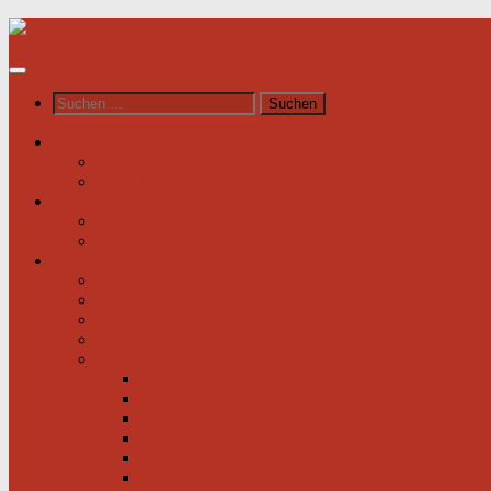
Unter
dem
Inhalt
Suchen
nach:
News / Veranstaltungen
Newsfeed spiegel.de
Newsfeed tagesschau.de
Wer sind wir?
Was tun wir für Sie?
Werden Sie Mitglied!
Information
Herzerkrankung
Herzinfarkt
Coronavirus
Vorsorge
Ratgeber
Herzkrank was nun?
Erste Hilfe
Mit der Krankheit leben lernen
Mit einem kranken Herz auf Reisen
Herzinfarkt: Keine Männersache!
Menschen mit Herzschwäche kann geholfen werd