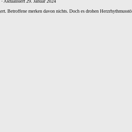
· Aktualisiert
29. Januar 2024
t. Betroffene merken davon nichts. Doch es drohen Herzrhythmusstör