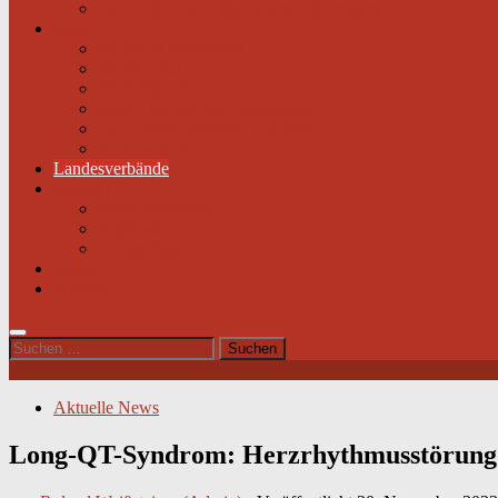
Liste mit Zentren für seltene Erkrankungen
Links
Partner & Sponsoren
Herzjournal
ECA-MEDICAL
Links rund um die Gesundheit
Der Herzverband im Netzwerk
Fachmagazin
Landesverbände
Kontakt
Beitrittsformular
Impressum
Datenschutz
Videos
Sitemap
Suchen
nach:
Aktuelle News
Long-QT-Syndrom: Herzrhythmusstörung m