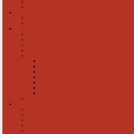
Newsfeed spiegel.de
Newsfeed tagesschau.de
Wer sind wir?
Was tun wir für Sie?
Werden Sie Mitglied!
Information
Herzerkrankung
Herzinfarkt
Coronavirus
Vorsorge
Ratgeber
Herzkrank was nun?
Erste Hilfe
Mit der Krankheit leben lernen
Mit einem kranken Herz auf Reisen
Herzinfarkt: Keine Männersache!
Menschen mit Herzschwäche kann geholfen werd
Menschen mit schwachem Herz dürfen hoffen
Hilfe für das herzkranke Kind
Service
Ärztlicher Beirat
Ambulanzen
Reha-Kliniken
Selbsthilfegruppen
Buchtipps