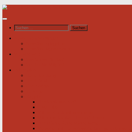
Unter
dem
Inhalt
Suchen
nach:
News / Veranstaltungen
Newsfeed spiegel.de
Newsfeed tagesschau.de
Wer sind wir?
Was tun wir für Sie?
Werden Sie Mitglied!
Information
Herzerkrankung
Herzinfarkt
Coronavirus
Vorsorge
Ratgeber
Herzkrank was nun?
Erste Hilfe
Mit der Krankheit leben lernen
Mit einem kranken Herz auf Reisen
Herzinfarkt: Keine Männersache!
Menschen mit Herzschwäche kann geholfen werd