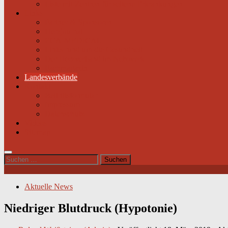
Liste mit Zentren für seltene Erkrankungen
Links
Partner & Sponsoren
Herzjournal
ECA-MEDICAL
Links rund um die Gesundheit
Der Herzverband im Netzwerk
Fachmagazin
Landesverbände
Kontakt
Beitrittsformular
Impressum
Datenschutz
Videos
Sitemap
Suchen
nach:
Aktuelle News
Niedriger Blutdruck (Hypotonie)