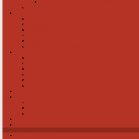
Menschen mit schwachem Herz dürfen hoffen
Hilfe für das herzkranke Kind
Service
Ärztlicher Beirat
Ambulanzen
Reha-Kliniken
Selbsthilfegruppen
Buchtipps
Liste mit Zentren für seltene Erkrankungen
Links
Partner & Sponsoren
Herzjournal
ECA-MEDICAL
Links rund um die Gesundheit
Der Herzverband im Netzwerk
Fachmagazin
Landesverbände
Kontakt
Beitrittsformular
Impressum
Datenschutz
Videos
Sitemap
News / Veranstaltungen