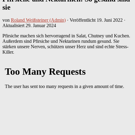
sie
von
Roland Weißsteiner (Admin)
· Veröffentlicht
19. Juni 2022
·
Aktualisiert
29. Januar 2024
Pfirsiche machen sich hervorragend in Salat, Chutney und Kuchen.
Außerdem sind Pfirsiche und Nektarinen rundum gesund. Sie
stärken unsere Nerven, schützen unser Herz und sind echte Stress-
Killer.