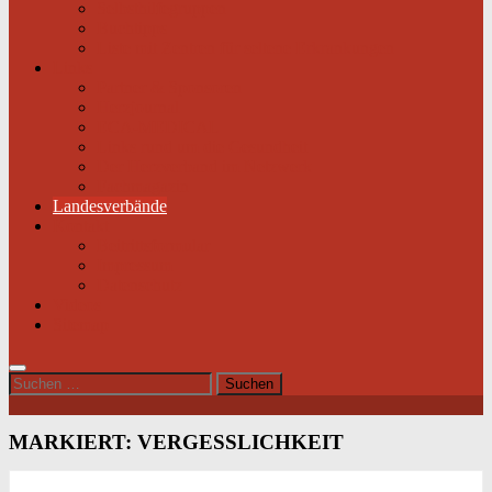
Selbsthilfegruppen
Buchtipps
Liste mit Zentren für seltene Erkrankungen
Links
Partner & Sponsoren
Herzjournal
ECA-MEDICAL
Links rund um die Gesundheit
Der Herzverband im Netzwerk
Fachmagazin
Landesverbände
Kontakt
Beitrittsformular
Impressum
Datenschutz
Videos
Sitemap
Suchen
nach:
MARKIERT:
VERGESSLICHKEIT