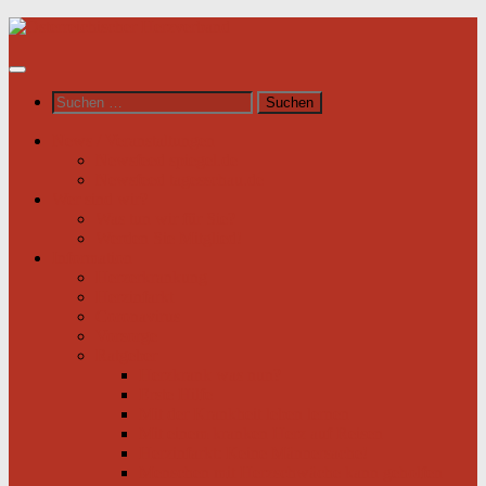
Unter
dem
Inhalt
Suchen
nach:
News / Veranstaltungen
Newsfeed spiegel.de
Newsfeed tagesschau.de
Wer sind wir?
Was tun wir für Sie?
Werden Sie Mitglied!
Information
Herzerkrankung
Herzinfarkt
Coronavirus
Vorsorge
Ratgeber
Herzkrank was nun?
Erste Hilfe
Mit der Krankheit leben lernen
Mit einem kranken Herz auf Reisen
Herzinfarkt: Keine Männersache!
Menschen mit Herzschwäche kann geholfen