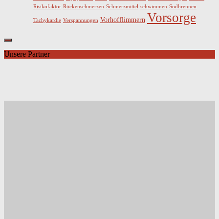
Risikofaktor
Rückenschmerzen
Schmerzmittel
schwimmen
Sodbrennen
Vorsorge
Vorhofflimmern
Tachykardie
Verspannungen
Unsere Partner