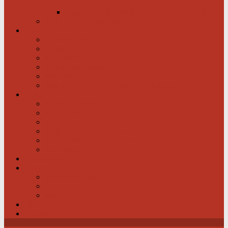
werden
Menschen mit schwachem Herz dürfen hoffen
Hilfe für das herzkranke Kind
Service
Ärztlicher Beirat
Ambulanzen
Reha-Kliniken
Selbsthilfegruppen
Buchtipps
Liste mit Zentren für seltene Erkrankungen
Links
Partner & Sponsoren
Herzjournal
ECA-MEDICAL
Links rund um die Gesundheit
Der Herzverband im Netzwerk
Fachmagazin
Landesverbände
Kontakt
Beitrittsformular
Impressum
Datenschutz
Videos
Sitemap