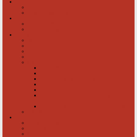
News / Veranstaltungen
Newsfeed spiegel.de
Newsfeed tagesschau.de
Wer sind wir?
Was tun wir für Sie?
Werden Sie Mitglied!
Information
Herzerkrankung
Herzinfarkt
Coronavirus
Vorsorge
Ratgeber
Herzkrank was nun?
Erste Hilfe
Mit der Krankheit leben lernen
Mit einem kranken Herz auf Reisen
Herzinfarkt: Keine Männersache!
Menschen mit Herzschwäche kann geholfen
werden
Menschen mit schwachem Herz dürfen hoffen
Hilfe für das herzkranke Kind
Service
Ärztlicher Beirat
Ambulanzen
Reha-Kliniken