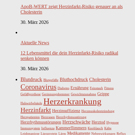
ApoB-WERT zeigt Herzinfarkt-Risiko genauer an als
Cholesterin
30. März 2026
Aktuelle News
12 Lebensmittel die dein Herzinfarkt-Risiko radikal
senken können
30. März 2026
Blutdruck
Bluthochdruck
Cholesterin
Blutgefäße
Coronavirus
Ernährung
Diabetes
Feinstaub
Fitness
Grippe
Gefäßprothese
Gerinnungshemmer
Gewichtszunahme
Herzerkrankung
Halswirbelsäule
Herzinfarkt
Herzinsuffizienz
Herzmuskelentzündung
Herzpatienten
Herzrasen
Herzrhythmusstörung
Herzschwäche
Herzrhythmusstörungen
Herztod
Hypnose
Kammerflimmern
Immunsystem
Influenza
Knoblauch
Kälte
Medikamente
Leishmaniose
Lipoprotein
Lärm
Nebenwirkungen
Reflux