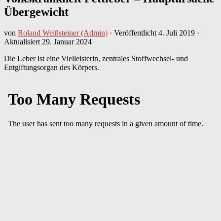
Übergewicht
von
Roland Weißsteiner (Admin)
· Veröffentlicht
4. Juli 2019
·
Aktualisiert
29. Januar 2024
Die Leber ist eine Vielleisterin, zentrales Stoffwechsel- und
Entgiftungsorgan des Körpers.