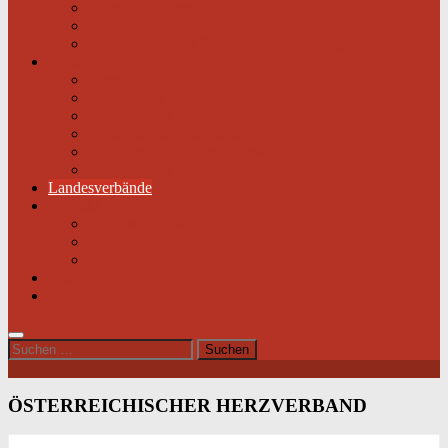
Selbsthilfegruppen
Buchtipps
Liste mit Zentren für seltene Erkrankungen
Links
Partner & Sponsoren
Herzjournal
ECA-MEDICAL
Links rund um die Gesundheit
Der Herzverband im Netzwerk
Fachmagazin
Landesverbände
Kontakt
Beitrittsformular
Impressum
Datenschutz
Videos
Sitemap
Suchen
nach:
ÖSTERREICHISCHER HERZVERBAND