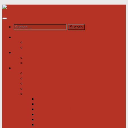
Unter
dem
Inhalt
Suchen
nach:
News / Veranstaltungen
Newsfeed spiegel.de
Newsfeed tagesschau.de
Wer sind wir?
Was tun wir für Sie?
Werden Sie Mitglied!
Information
Herzerkrankung
Herzinfarkt
Coronavirus
Vorsorge
Ratgeber
Herzkrank was nun?
Erste Hilfe
Mit der Krankheit leben lernen
Mit einem kranken Herz auf Reisen
Herzinfarkt: Keine Männersache!
Menschen mit Herzschwäche kann geholfen