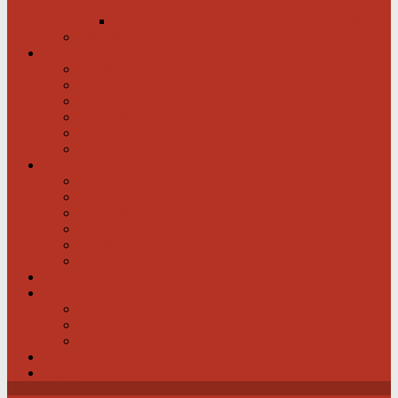
werden
Menschen mit schwachem Herz dürfen hoffen
Hilfe für das herzkranke Kind
Service
Ärztlicher Beirat
Ambulanzen
Reha-Kliniken
Selbsthilfegruppen
Buchtipps
Liste mit Zentren für seltene Erkrankungen
Links
Partner & Sponsoren
Herzjournal
ECA-MEDICAL
Links rund um die Gesundheit
Der Herzverband im Netzwerk
Fachmagazin
Landesverbände
Kontakt
Beitrittsformular
Impressum
Datenschutz
Videos
Sitemap