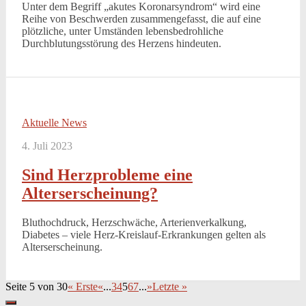
Unter dem Begriff „akutes Koronarsyndrom“ wird eine
Reihe von Beschwerden zusammengefasst, die auf eine
plötzliche, unter Umständen lebensbedrohliche
Durchblutungsstörung des Herzens hindeuten.
Aktuelle News
4. Juli 2023
Sind Herzprobleme eine
Alterserscheinung?
Bluthochdruck, Herzschwäche, Arterienverkalkung,
Diabetes – viele Herz-Kreislauf-Erkrankungen gelten als
Alterserscheinung.
Seite 5 von 30
« Erste
«
...
3
4
5
6
7
...
»
Letzte »