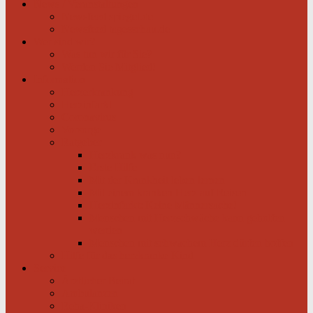
News / Veranstaltungen
Newsfeed spiegel.de
Newsfeed tagesschau.de
Wer sind wir?
Was tun wir für Sie?
Werden Sie Mitglied!
Information
Herzerkrankung
Herzinfarkt
Coronavirus
Vorsorge
Ratgeber
Herzkrank was nun?
Erste Hilfe
Mit der Krankheit leben lernen
Mit einem kranken Herz auf Reisen
Herzinfarkt: Keine Männersache!
Menschen mit Herzschwäche kann geholfen
werden
Menschen mit schwachem Herz dürfen hoffen
Hilfe für das herzkranke Kind
Service
Ärztlicher Beirat
Ambulanzen
Reha-Kliniken