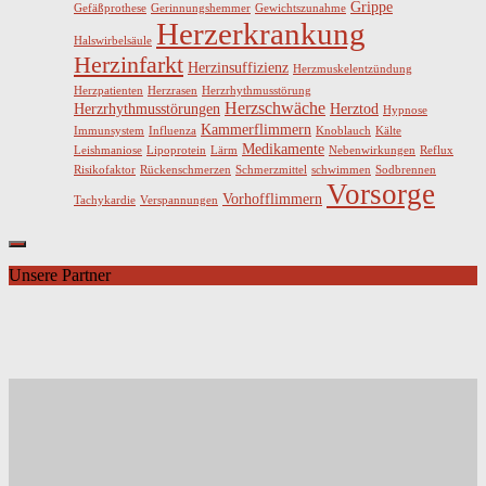
Grippe
Gefäßprothese
Gerinnungshemmer
Gewichtszunahme
Herzerkrankung
Halswirbelsäule
Herzinfarkt
Herzinsuffizienz
Herzmuskelentzündung
Herzpatienten
Herzrasen
Herzrhythmusstörung
Herzschwäche
Herzrhythmusstörungen
Herztod
Hypnose
Kammerflimmern
Immunsystem
Influenza
Knoblauch
Kälte
Medikamente
Leishmaniose
Lipoprotein
Lärm
Nebenwirkungen
Reflux
Risikofaktor
Rückenschmerzen
Schmerzmittel
schwimmen
Sodbrennen
Vorsorge
Vorhofflimmern
Tachykardie
Verspannungen
Unsere Partner